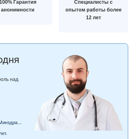
100% Гарантия
Специалисты с
анонимности
опытом работы более
12 лет
одня
роль над
драва РФ.
лет.