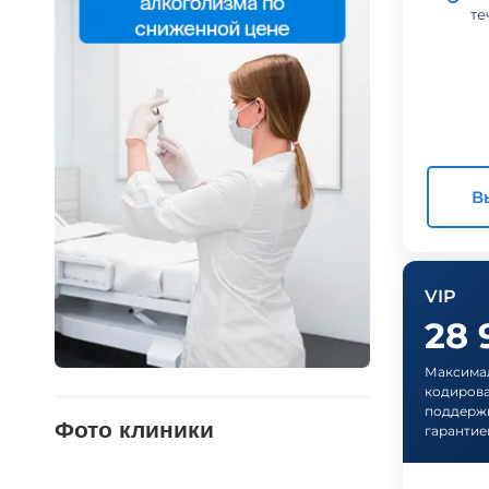
те
В
VIP
28
Максимал
кодирова
поддержк
Фото клиники
гарантие