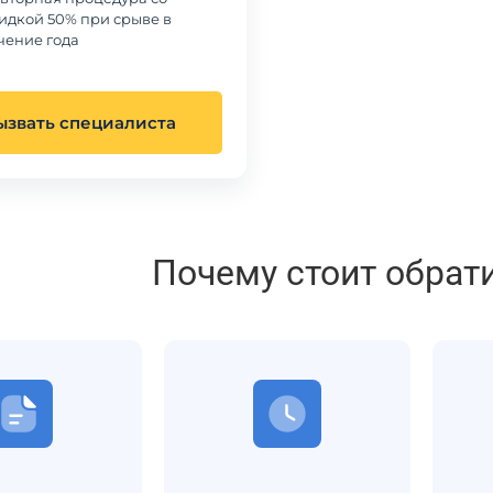
идкой 50% при срыве в
чение года
ызвать специалиста
Почему стоит обрат