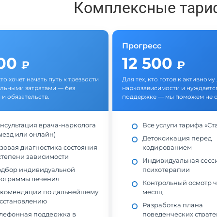
Комплексные тари
Прогресс
500
12 500
₽
₽
кто хочет начать путь к трезвости
Для тех, кто готов к активном
льными затратами — без
наркозависимости и нуждается
 и обязательств.
поддержке — мы поможем не с
нсультация врача-нарколога
Все услуги тарифа «Ст
ыезд или онлайн)
Детоксикация перед
зовая диагностика состояния
кодированием
степени зависимости
Индивидуальная сесс
дбор индивидуальной
психотерапии
ограммы лечения
Контрольный осмотр ч
комендации по дальнейшему
месяц
сстановлению
Разработка плана
лефонная поддержка в
поведенческих страте