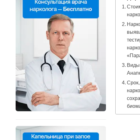
Стоим
нарко
Нарко
выяв
тести
нарко
«Пар
Виды 
Анап
Срок,
нарко
сохра
биом