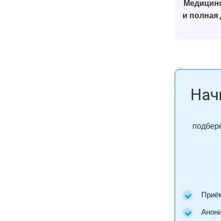
Медицинс
и полная
Нач
подберё
Приём 
Аноним