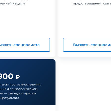
чение 1 недели
предотвращения сры
ызвать специалиста
Вызвать специали
 900
₽
ьная программа лечения,
ния и психологической
и — с выездом врача и
й результата.