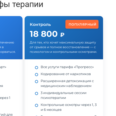
фы терапии
Контроль
ПОПУЛЯРНЫЙ
18 800
₽
у лечению
Для тех, кто хочет максимальную защиту
 в
от срывов и полное восстановление — с
орваться.
психологом и контрольными осмотрами.
арт»
Все услуги тарифа «Прогресс»
Кодирование от наркотиков
Расширенная детоксикация с
ия
медицинским наблюдением
3 индивидуальные сессии
ерез 1
психотерапии
Контрольные осмотры через 1, 3
и 6 месяцев
гий для