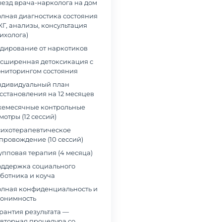
езд врача-нарколога на дом
лная диагностика состояния
КГ, анализы, консультация
ихолога)
дирование от наркотиков
сширенная детоксикация с
ниторингом состояния
дивидуальный план
сстановления на 12 месяцев
емесячные контрольные
мотры (12 сессий)
ихотерапевтическое
провождение (10 сессий)
упповая терапия (4 месяца)
ддержка социального
ботника и коуча
лная конфиденциальность и
онимность
рантия результата —
вторная процедура со