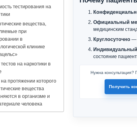
Почему пациент
ость тестирования на
Конфиденциальн
тики
Официальный ме
тические вещества,
медицинским стан
ляемые при
ровании в
Круглосуточно
— 
логической клинике
Индивидуальный
ацельс»
состояние пациент
тестов на наркотики в
е
Нужна консультация? П
 на протяжении которого
Получить ко
тические вещества
няются в организме и
атериале человека