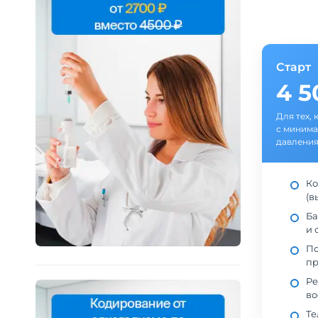
Старт
4 
Для тех, 
с минима
давления
Ко
(в
Ба
и 
По
пр
Ре
во
Те