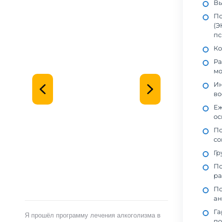
Вы
По
(Э
пс
Ко
Ра
мо
Ин
во
Еж
ос
Пс
со
Гр
По
ра
По
ан
Га
Я прошёл программу лечения алкоголизма в
по