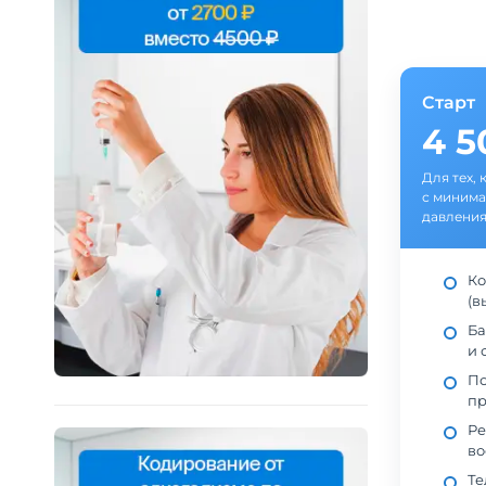
Старт
4 
Для тех, 
с минима
давления
Ко
(в
Ба
и 
По
пр
Ре
во
Те