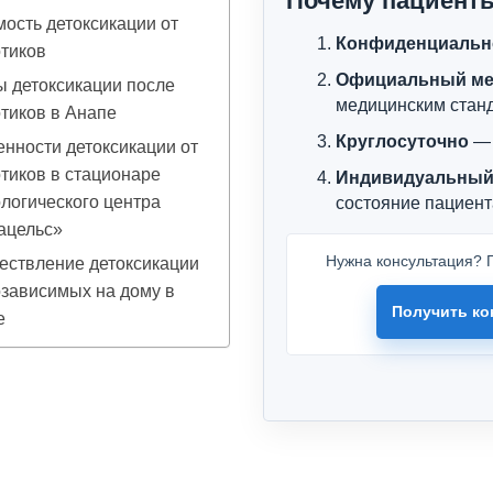
Почему пациент
ость детоксикации от
Конфиденциальн
тиков
Официальный ме
 детоксикации после
медицинским стан
тиков в Анапе
Круглосуточно
— 
нности детоксикации от
тиков в стационаре
Индивидуальный
логического центра
состояние пациент
ацельс»
Нужна консультация? П
ествление детоксикации
зависимых на дому в
Получить ко
е