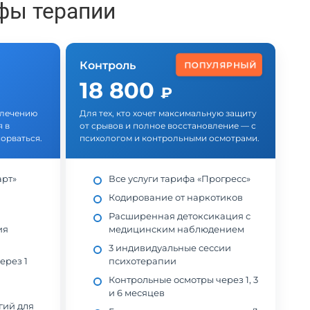
фы терапии
Контроль
ПОПУЛЯРНЫЙ
18 800
₽
у лечению
Для тех, кто хочет максимальную защиту
 в
от срывов и полное восстановление — с
орваться.
психологом и контрольными осмотрами.
арт»
Все услуги тарифа «Прогресс»
Кодирование от наркотиков
Расширенная детоксикация с
ия
медицинским наблюдением
3 индивидуальные сессии
ерез 1
психотерапии
Контрольные осмотры через 1, 3
и 6 месяцев
гий для