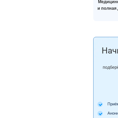
Медицинс
и полная
Нач
подберё
Приём 
Аноним