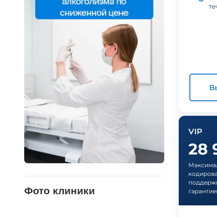
те
В
VIP
28
Максимал
кодирова
поддержк
Фото клиники
гарантие