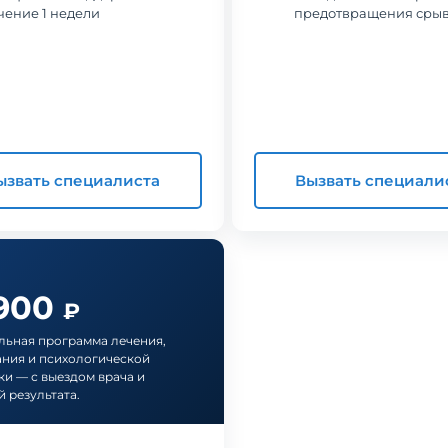
чение 1 недели
предотвращения сры
ызвать специалиста
Вызвать специали
 900
₽
ьная программа лечения,
ния и психологической
и — с выездом врача и
й результата.