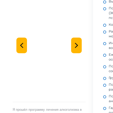
Вы
По
(Э
пс
Ко
Ра
мо
Ин
во
Еж
ос
Пс
со
Гр
По
ра
По
ан
Га
Я прошёл программу лечения алкоголизма в
по