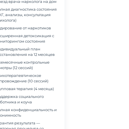
езд врача-нарколога на дом
лная диагностика состояния
КГ, анализы, консультация
ихолога)
дирование от наркотиков
сширенная детоксикация с
ниторингом состояния
дивидуальный план
сстановления на 12 месяцев
емесячные контрольные
мотры (12 сессий)
ихотерапевтическое
провождение (10 сессий)
упповая терапия (4 месяца)
ддержка социального
ботника и коуча
лная конфиденциальность и
онимность
рантия результата —
вторная процедура со