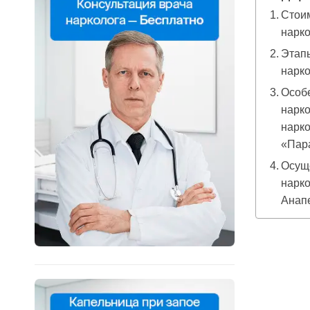
Стоим
нарко
Этапы
нарко
Особе
нарко
нарко
«Пар
Осущ
нарко
Анап