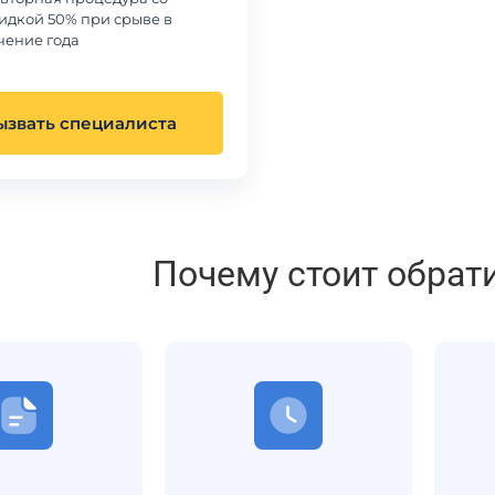
идкой 50% при срыве в
чение года
ызвать специалиста
Почему стоит обрат