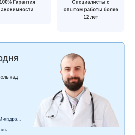
100% Гарантия
Специалисты с
анонимности
опытом работы более
12 лет
одня
роль над
драва РФ.
лет.