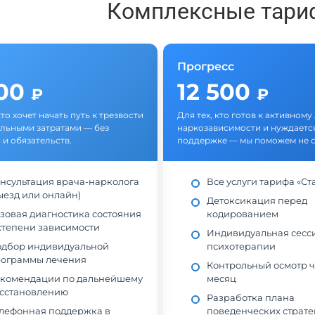
Комплексные тари
Прогресс
500
12 500
₽
₽
кто хочет начать путь к трезвости
Для тех, кто готов к активном
льными затратами — без
наркозависимости и нуждается
 и обязательств.
поддержке — мы поможем не с
нсультация врача-нарколога
Все услуги тарифа «Ст
ыезд или онлайн)
Детоксикация перед
зовая диагностика состояния
кодированием
степени зависимости
Индивидуальная сесс
дбор индивидуальной
психотерапии
ограммы лечения
Контрольный осмотр ч
комендации по дальнейшему
месяц
сстановлению
Разработка плана
лефонная поддержка в
поведенческих страте